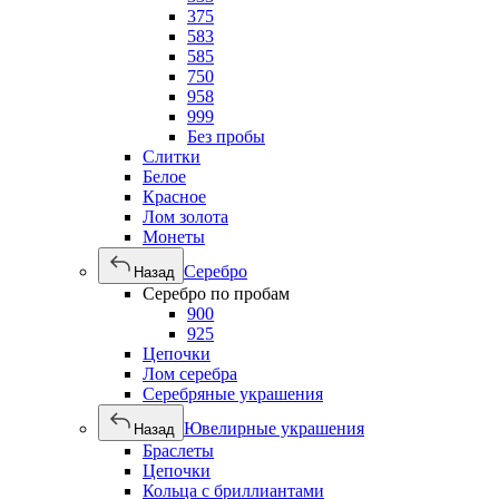
375
583
585
750
958
999
Без пробы
Слитки
Белое
Красное
Лом золота
Монеты
Серебро
Назад
Серебро по пробам
900
925
Цепочки
Лом серебра
Серебряные украшения
Ювелирные украшения
Назад
Браслеты
Цепочки
Кольца с бриллиантами