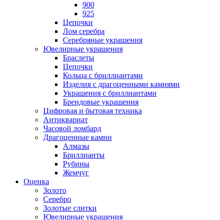
900
925
Цепочки
Лом серебра
Серебряные украшения
Ювелирные украшения
Браслеты
Цепочки
Кольца с бриллиантами
Изделия с драгоценными камнями
Украшения с бриллиантами
Брендовые украшения
Цифровая и бытовая техника
Антиквариат
Часовой ломбард
Драгоценные камни
Алмазы
Бриллианты
Рубины
Жемчуг
Оценка
Золото
Серебро
Золотые слитки
Ювелирные украшения