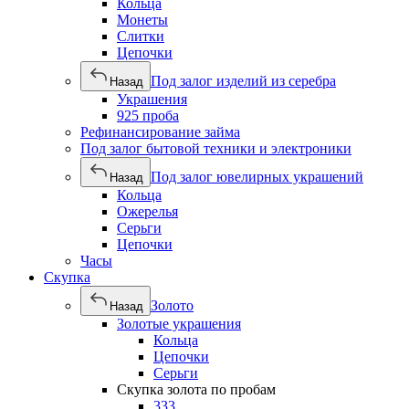
Кольца
Монеты
Слитки
Цепочки
Под залог изделий из серебра
Назад
Украшения
925 проба
Рефинансирование займа
Под залог бытовой техники и электроники
Под залог ювелирных украшений
Назад
Кольца
Ожерелья
Серьги
Цепочки
Часы
Скупка
Золото
Назад
Золотые украшения
Кольца
Цепочки
Серьги
Скупка золота по пробам
333