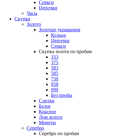
Серьги
Цепочки
Часы
Скупка
Золото
Золотые украшения
Кольца
Цепочки
Серьги
Скупка золота по пробам
333
375
583
585
750
958
999
Без пробы
Слитки
Белое
Красное
Лом золота
Монеты
Серебро
Серебро по пробам